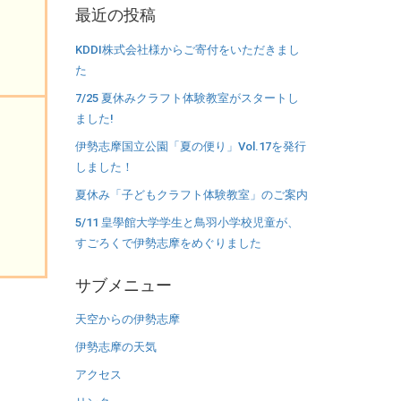
最近の投稿
カ
イ
KDDI株式会社様からご寄付をいただきまし
ブ
た
7/25 夏休みクラフト体験教室がスタートし
ました!
伊勢志摩国立公園「夏の便り」Vol.17を発行
しました！
夏休み「子どもクラフト体験教室」のご案内
5/11 皇學館大学学生と鳥羽小学校児童が、
すごろくで伊勢志摩をめぐりました
サブメニュー
天空からの伊勢志摩
伊勢志摩の天気
アクセス