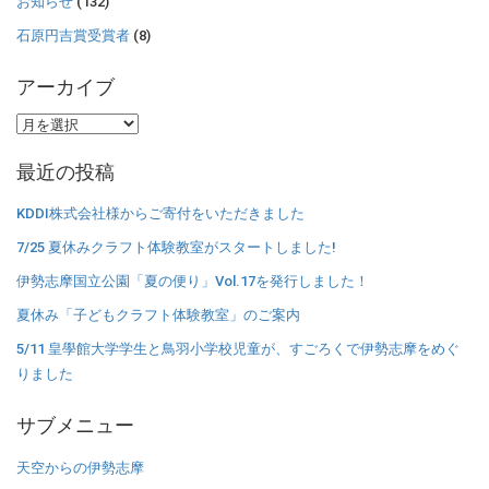
お知らせ
(132)
石原円吉賞受賞者
(8)
アーカイブ
ア
ー
最近の投稿
カ
イ
KDDI株式会社様からご寄付をいただきました
ブ
7/25 夏休みクラフト体験教室がスタートしました!
伊勢志摩国立公園「夏の便り」Vol.17を発行しました！
夏休み「子どもクラフト体験教室」のご案内
5/11 皇學館大学学生と鳥羽小学校児童が、すごろくで伊勢志摩をめぐ
りました
サブメニュー
天空からの伊勢志摩