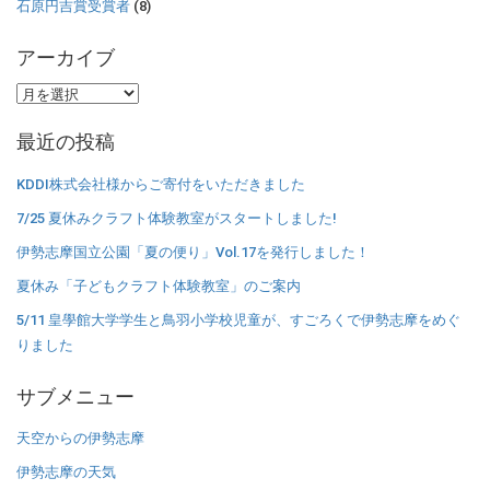
石原円吉賞受賞者
(8)
アーカイブ
ア
ー
最近の投稿
カ
イ
KDDI株式会社様からご寄付をいただきました
ブ
7/25 夏休みクラフト体験教室がスタートしました!
伊勢志摩国立公園「夏の便り」Vol.17を発行しました！
夏休み「子どもクラフト体験教室」のご案内
5/11 皇學館大学学生と鳥羽小学校児童が、すごろくで伊勢志摩をめぐ
りました
サブメニュー
天空からの伊勢志摩
伊勢志摩の天気