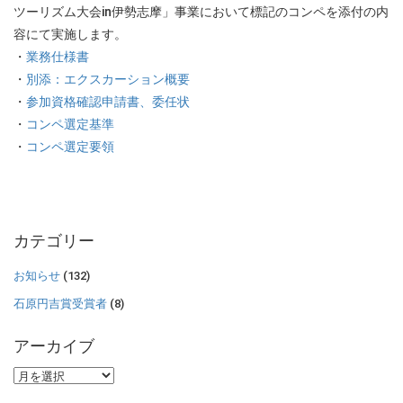
ツーリズム大会in伊勢志摩」事業において標記のコンペを添付の内
容にて実施します。
・
業務仕様書
・
別添：エクスカーション概要
・
参加資格確認申請書、委任状
・
コンペ選定基準
・
コンペ選定要領
カテゴリー
お知らせ
(132)
石原円吉賞受賞者
(8)
アーカイブ
ア
ー