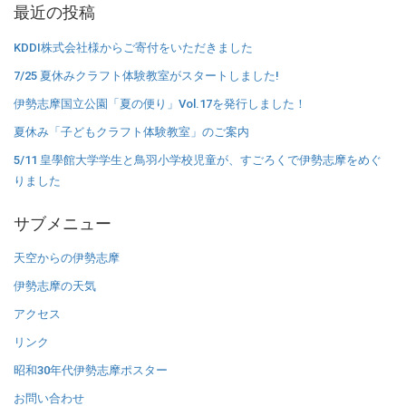
最近の投稿
カ
イ
KDDI株式会社様からご寄付をいただきました
ブ
7/25 夏休みクラフト体験教室がスタートしました!
伊勢志摩国立公園「夏の便り」Vol.17を発行しました！
夏休み「子どもクラフト体験教室」のご案内
5/11 皇學館大学学生と鳥羽小学校児童が、すごろくで伊勢志摩をめぐ
りました
サブメニュー
天空からの伊勢志摩
伊勢志摩の天気
アクセス
リンク
昭和30年代伊勢志摩ポスター
お問い合わせ