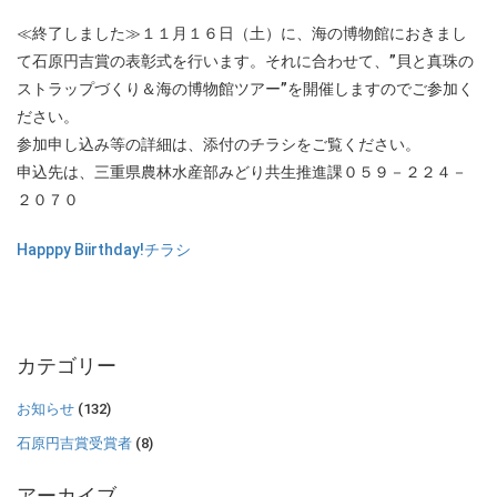
≪終了しました≫１１月１６日（土）に、海の博物館におきまし
て石原円吉賞の表彰式を行います。それに合わせて、”貝と真珠の
ストラップづくり＆海の博物館ツアー”を開催しますのでご参加く
ださい。
参加申し込み等の詳細は、添付のチラシをご覧ください。
申込先は、三重県農林水産部みどり共生推進課０５９－２２４－
２０７０
Happpy Biirthday!チラシ
カテゴリー
お知らせ
(132)
石原円吉賞受賞者
(8)
アーカイブ