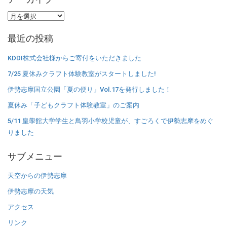
ア
ー
最近の投稿
カ
イ
KDDI株式会社様からご寄付をいただきました
ブ
7/25 夏休みクラフト体験教室がスタートしました!
伊勢志摩国立公園「夏の便り」Vol.17を発行しました！
夏休み「子どもクラフト体験教室」のご案内
5/11 皇學館大学学生と鳥羽小学校児童が、すごろくで伊勢志摩をめぐ
りました
サブメニュー
天空からの伊勢志摩
伊勢志摩の天気
アクセス
リンク