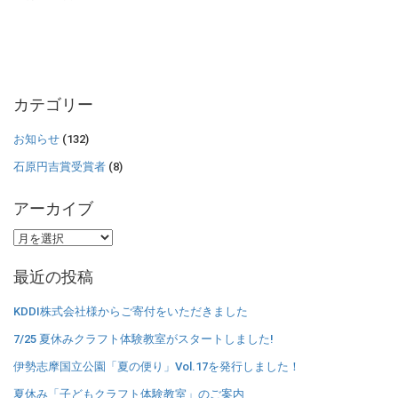
カテゴリー
お知らせ
(132)
石原円吉賞受賞者
(8)
アーカイブ
ア
ー
最近の投稿
カ
イ
KDDI株式会社様からご寄付をいただきました
ブ
7/25 夏休みクラフト体験教室がスタートしました!
伊勢志摩国立公園「夏の便り」Vol.17を発行しました！
夏休み「子どもクラフト体験教室」のご案内