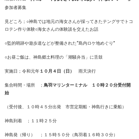
参加者募集
見どころ；○神島では地元の海女さんが採ってきたテングサでトコ
ロテン作り体験○海女さんの体験談を交えたお話
○監的哨跡や遊歩道などが整備された“島内ロケ地めぐり”
○お昼ご飯は、神島郷土料理の「潮騒弁当」に舌鼓
実施日；令和元年
１０月４日（日）
雨天決行
集合時間・場所 ；
鳥羽マリンターミナル １０時２０分受付開
始
（受付後、１０時４５分出発 市営定期船・神島行きに乗船）
神島到着 ；１１時２５分
神島発（帰り） ；１５時５０分（鳥羽着１６時３０分）