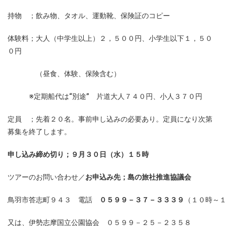
持物 ；飲み物、タオル、運動靴、保険証のコピー
体験料；大人（中学生以上）２，５００円、小学生以下１，５０
０円
（昼食、体験、保険含む）
※定期船代は“別途” 片道大人７４０円、小人３７０円
定員 ；先着２０名。事前申し込みの必要あり。定員になり次第
募集を終了します。
申し込み締め切り；９月３０日（水）１５時
ツアーのお問い合わせ／
お申込み先；島の旅社推進協議会
鳥羽市答志町９４３ 電話
０５９９－３７－３３３９
（１０時～
又は、伊勢志摩国立公園協会 ０５９９－２５－２３５８