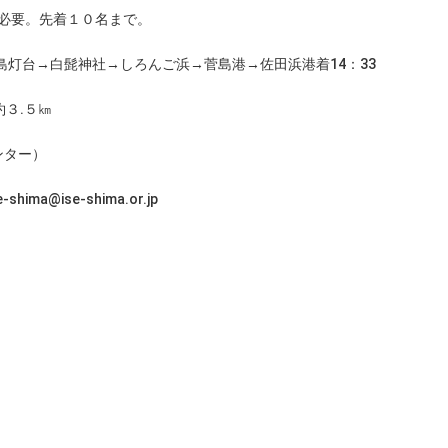
途必要。先着１０名まで。
島灯台→白髭神社→しろんご浜→菅島港→佐田浜港着14：33
５㎞
ンター）
@ise-shima.or.jp