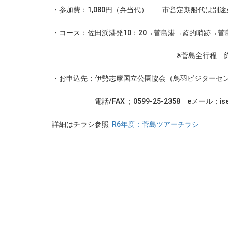
・参加費：1,080円（弁当代） 市営定期船代は別
・コース：佐田浜港発10：20→菅島港→監的哨跡→菅
※菅島全行程 約３.
・お申込先；伊勢志摩国立公園協会（鳥羽ビジターセ
電話/FAX ；0599-25-2358 eメール；ise-shima
詳細はチラシ参照
R6年度：菅島ツアーチラシ