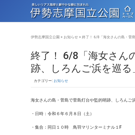
伊勢志摩国立公園
>
お知らせ
>
終了！ 6/8「海女さんの島・
終了！ 6/8「海女さ
跡、しろんご浜を巡る
カテゴリー:
お知らせ
海女さんの島・菅島で菅島灯台や監的哨跡、しろんご
・日時：令和６年６月８日（土）
・集合：同日１０時 鳥羽マリンターミナル１F