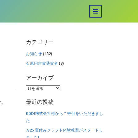
カテゴリー
お知らせ
(132)
石原円吉賞受賞者
(8)
アーカイブ
ア
ー
最近の投稿
す。
カ
イ
KDDI株式会社様からご寄付をいただきまし
ブ
た
7/25 夏休みクラフト体験教室がスタートし
ました!