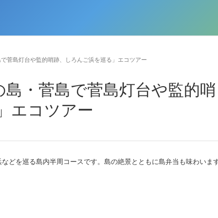
菅島で菅島灯台や監的哨跡、しろんご浜を巡る」エコツアー
んの島・菅島で菅島灯台や監的哨
」エコツアー
浜などを巡る島内半周コースです。島の絶景とともに島弁当も味わいま